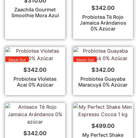
$
310.00
$
342.00
Zaachila Gourmet
Smoothie Mora Azul
Probiotea Té Rojo
Jamaica Arándanos
0% Azúcar
Stock
Out
Stock
Out
$
342.00
$
342.00
Probiotea Violetas
Probiotea Guayaba
Acai 0% Azúcar
Maracuyá 0% Azúcar
$
499.00
$
342.00
My Perfect Shake