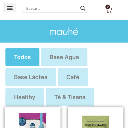
0
Base Agua
Base Láctea
Té & Tisana
Todos
Base Agua
Base Láctea
Café
Healthy
Té & Tisana