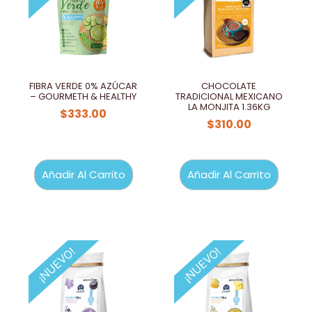
FIBRA VERDE 0% AZÚCAR
CHOCOLATE
– GOURMETH & HEALTHY
TRADICIONAL MEXICANO
LA MONJITA 1.36KG
$
333.00
$
310.00
Añadir Al Carrito
Añadir Al Carrito
¡NUEVO!
¡NUEVO!