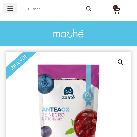
0
¡NUEVO!