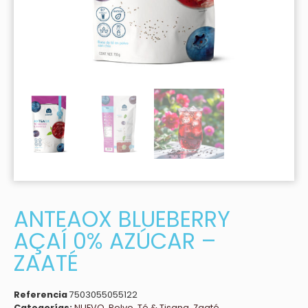
ANTEAOX BLUEBERRY
AÇAÍ 0% AZÚCAR –
ZAATÉ
Referencia
7503055055122
Categorías:
NUEVO
,
Polvo
,
Té & Tisana
,
Zaaté