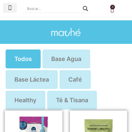
0
Base Agua
Base Láctea
Té & Tisana
Todos
Base Agua
Base Láctea
Café
Healthy
Té & Tisana