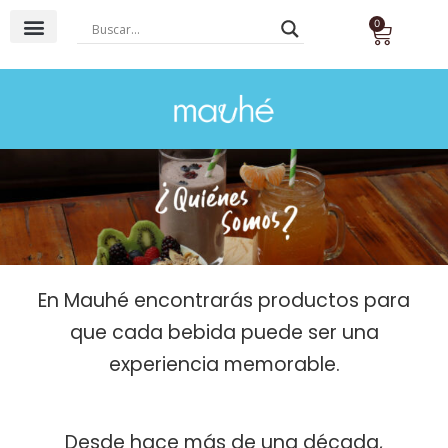
0
Base Agua
Base Láctea
Té & Tisana
En Mauhé encontrarás productos para
que cada bebida puede ser una
experiencia memorable.
Desde hace más de una década,