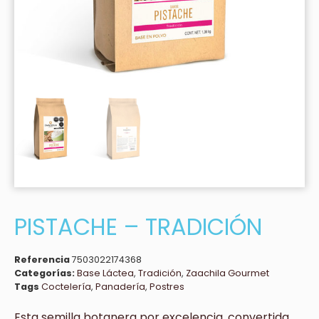
PISTACHE – TRADICIÓN
Referencia
7503022174368
Categorías:
Base Láctea
,
Tradición
,
Zaachila Gourmet
Tags
Coctelería
,
Panadería
,
Postres
Esta semilla botanera por excelencia, convertida