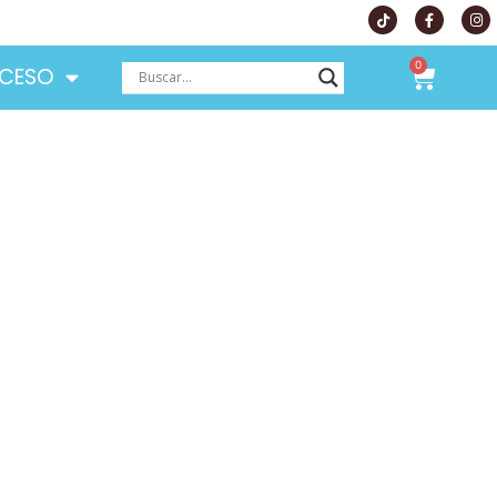
0
CESO