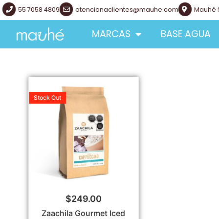
55 7058 4809
atencionaclientes@mauhe.com
Mauhé 
MARCAS
BASE AGUA
Stock
Out
$
249.00
Zaachila Gourmet Iced