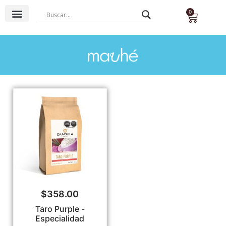
0
Base Agua
Base Láctea
Té & Tisana
$
358.00
Taro Purple -
Especialidad