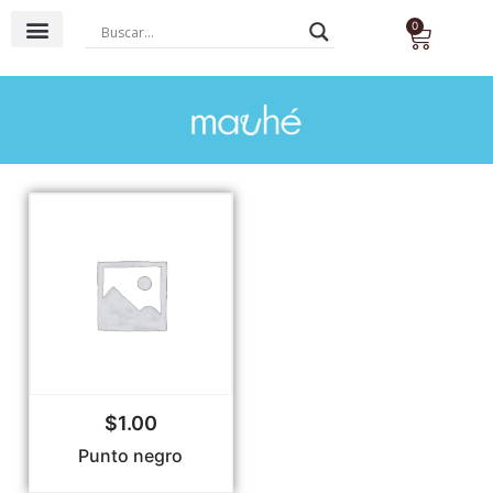
0
Base Agua
Base Láctea
Té & Tisana
$
1.00
Punto negro