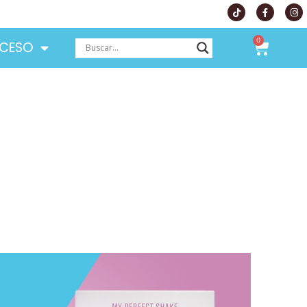
0
CESO