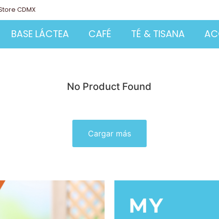
Store CDMX
BASE LÁCTEA
CAFÉ
TÉ & TISANA
AC
No Product Found
Cargar más