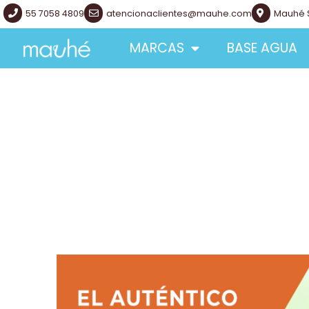
55 7058 4809
atencionaclientes@mauhe.com
Mauhé 
MARCAS
BASE AGUA